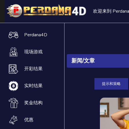
欢迎来到 Perdan
Perdana4D
现场游戏
新闻/文章
开彩结果
提示和策略
实时结果
奖金结构
优惠