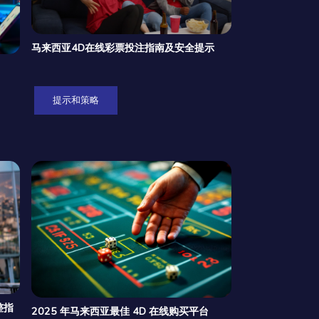
马来西亚4D在线彩票投注指南及安全提示
提示和策略
整指
2025 年马来西亚最佳 4D 在线购买平台