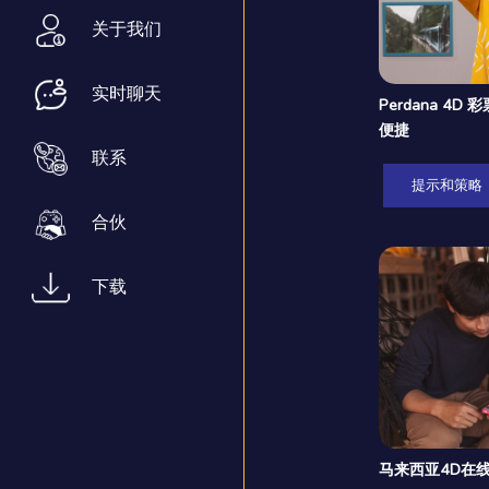
关于我们
实时聊天
Perdana 4
便捷
联系
提示和策略
合伙
下载
马来西亚4D在