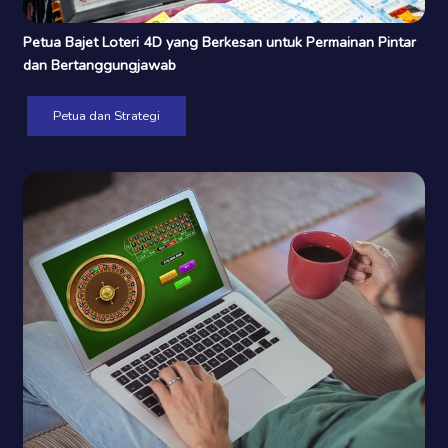
Petua Bajet Loteri 4D yang Berkesan untuk Permainan Pintar
dan Bertanggungjawab
Petua dan Strategi