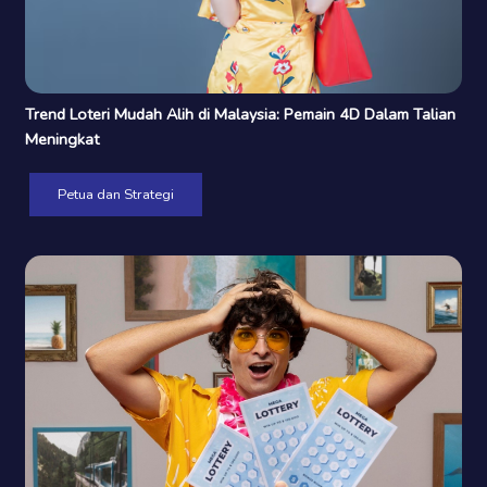
Trend Loteri Mudah Alih di Malaysia: Pemain 4D Dalam Talian
Meningkat
Petua dan Strategi