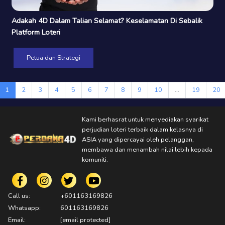
Adakah 4D Dalam Talian Selamat? Keselamatan Di Sebalik
Platform Loteri
Petua dan Strategi
1
2
3
4
5
6
7
8
9
10
...
19
20
Kami berhasrat untuk menyediakan syarikat
perjudian loteri terbaik dalam kelasnya di
ASIA yang dipercayai oleh pelanggan,
membawa dan menambah nilai lebih kepada
komuniti.
Call us:
+601163169826
Whatsapp:
601163169826
Email:
[email protected]