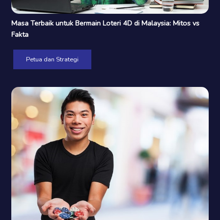
Masa Terbaik untuk Bermain Loteri 4D di Malaysia: Mitos vs
Fakta
Petua dan Strategi