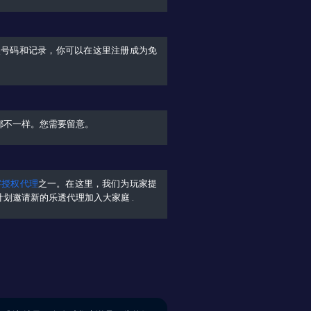
的中奖号码和记录，你可以在这里注册成为免
都不一样。您需要留意。
字授权代理
之一。在这里，我们为玩家提
划邀请新的乐透代理加入大家庭 .