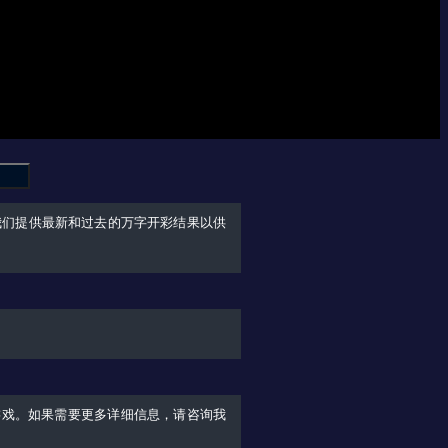
？
绩。我们提供最新和过去的万字开彩结果以供
的游戏。如果需要更多详细信息，请咨询我