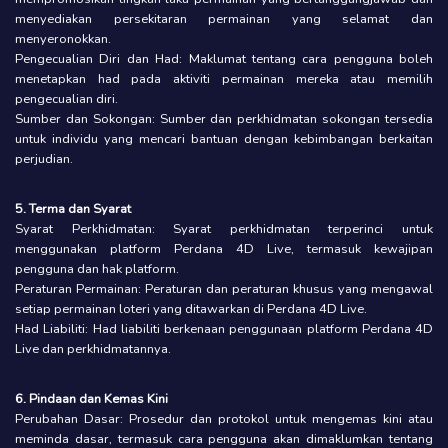
menyediakan persekitaran permainan yang selamat dan
menyeronokkan.
Pengecualian Diri dan Had: Maklumat tentang cara pengguna boleh
menetapkan had pada aktiviti permainan mereka atau memilih
pengecualian diri.
Sumber dan Sokongan: Sumber dan perkhidmatan sokongan tersedia
untuk individu yang mencari bantuan dengan kebimbangan berkaitan
perjudian.
5. Terma dan Syarat
Syarat Perkhidmatan: Syarat perkhidmatan terperinci untuk
menggunakan platform Perdana 4D Live, termasuk kewajipan
pengguna dan hak platform.
Peraturan Permainan: Peraturan dan peraturan khusus yang mengawal
setiap permainan loteri yang ditawarkan di Perdana 4D Live.
Had Liabiliti: Had liabiliti berkenaan penggunaan platform Perdana 4D
Live dan perkhidmatannya.
6. Pindaan dan Kemas Kini
Perubahan Dasar: Prosedur dan protokol untuk mengemas kini atau
meminda dasar, termasuk cara pengguna akan dimaklumkan tentang