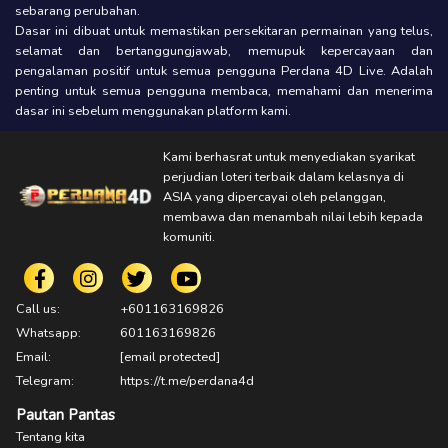
sebarang perubahan.
Dasar ini dibuat untuk memastikan persekitaran permainan yang telus,
selamat dan bertanggungjawab, memupuk kepercayaan dan
pengalaman positif untuk semua pengguna Perdana 4D Live. Adalah
penting untuk semua pengguna membaca, memahami dan menerima
dasar ini sebelum menggunakan platform kami.
Kami berhasrat untuk menyediakan syarikat
perjudian loteri terbaik dalam kelasnya di
ASIA yang dipercayai oleh pelanggan,
membawa dan menambah nilai lebih kepada
komuniti.
Call us:
+601163169826
Whatsapp:
601163169826
Email:
[email protected]
Telegram:
https://t.me/perdana4d
Pautan Pantas
Tentang kita