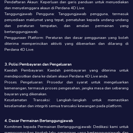
Pendaftaran Akaun: Keperluan dan garis panduan untuk menyediakan
dan menyelenggara akaun di Perdana 4D Live.
Tanggungjawab Pengguna: Tanggungjawab pengguna, termasuk
penyediaan maklumat yang tepat, pematuhan kepada undang-undang
dan peraturan tempatan, dan amalan permainan yang
bertanggungjawab.
Penggunaan Platform: Peraturan dan dasar penggunaan yang boleh
diterima memperincikan aktiviti yang dibenarkan dan dilarang di
Perdana 4D Live.
3. Polisi Pembayaran dan Pengeluaran
Kaedah Pembayaran: Kaedah pembayaran yang diterima untuk
mendepositkan dana ke dalam akaun Perdana 4D Live anda.
Proses Pengeluaran: Prosedur dan syarat untuk mengeluarkan
kemenangan, termasuk proses pengesahan, jangka masa dan sebarang
bayaran yang dikenakan.
Keselamatan Transaksi: Langkah-langkah untuk memastikan
keselamatan dan integriti semua transaksi kewangan pada platform.
4. Dasar Permainan Bertanggungjawab
Komitmen kepada Permainan Bertanggungjawab: Dedikasi kami untuk
mempromosikan tingkah laku permainan yang bertanggungjawab dan