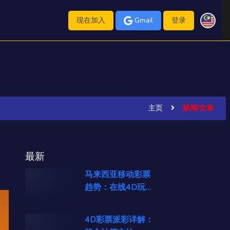
现在加入
Gmail
登录
主页
新闻/文章
最新
马来西亚移动彩票
趋势：在线4D玩家
崛起
4D彩票派彩详解：