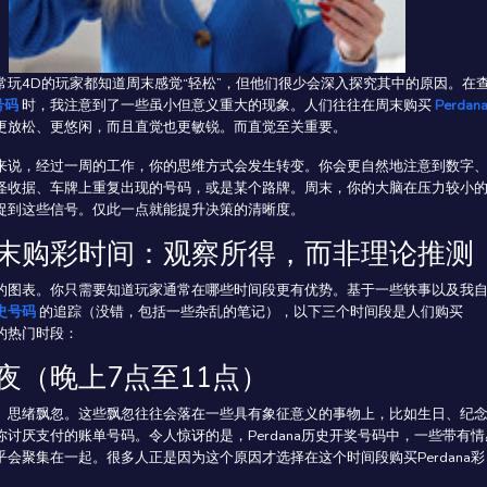
常玩4D的玩家都知道周末感觉“轻松”，但他们很少会深入探究其中的原因。在
号码
时，我注意到了一些虽小但意义重大的现象。人们往往在周末购买
Perdan
更放松、更悠闲，而且直觉也更敏锐。而直觉至关重要。
来说，经过一周的工作，你的思维方式会发生转变。你会更自然地注意到数字
怪收据、车牌上重复出现的号码，或是某个路牌。周末，你的大脑在压力较小
捉到这些信号。仅此一点就能提升决策的清晰度。
末购彩时间：观察所得，而非理论推测
的图表。你只需要知道玩家通常在哪些时间段更有优势。基于一些轶事以及我
历史号码
的追踪（没错，包括一些杂乱的笔记），以下三个时间段是人们购买
的热门时段：
夜（晚上7点至11点）
。思绪飘忽。这些飘忽往往会落在一些具有象征意义的事物上，比如生日、纪
你讨厌支付的账单号码。令人惊讶的是，Perdana历史开奖号码中，一些带有情
乎会聚集在一起。很多人正是因为这个原因才选择在这个时间段购买Perdana彩