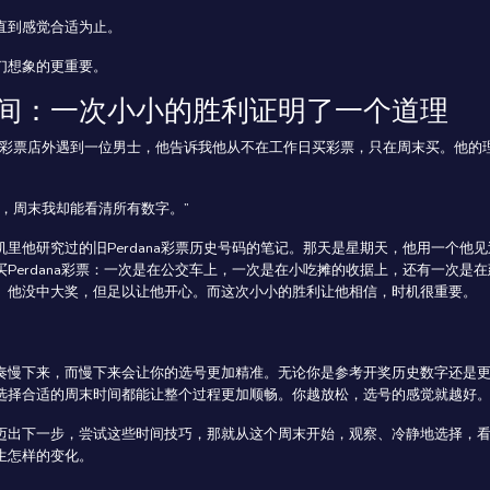
直到感觉合适为止。
们想象的更重要。
间：一次小小的胜利证明了一个道理
D彩票店外遇到一位男士，他告诉我他从不在工作日买彩票，只在周末买。他的
瞎，周末我却能看清所有数字。”
机里他研究过的旧Perdana彩票历史号码的笔记。那天是星期天，他用一个他见
买Perdana彩票：一次是在公交车上，一次是在小吃摊的收据上，还有一次是在
。他没中大奖，但足以让他开心。而这次小小的胜利让他相信，时机很重要。
奏慢下来，而慢下来会让你的选号更加精准。无论你是参考开奖历史数字还是
选择合适的周末时间都能让整个过程更加顺畅。你越放松，选号的感觉就越好
迈出下一步，尝试这些时间技巧，那就从这个周末开始，观察、冷静地选择，
生怎样的变化。