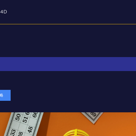
a4D
略