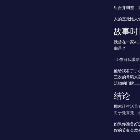
组合并调整，
人的直觉比人
故事时
我曾在一家4
由是？
“工作日我眼
他给我看了手
三次的号码来
筑物的门牌上
结论
周末让生活节
向于凭直觉，
如果你准备好
你的节奏会发