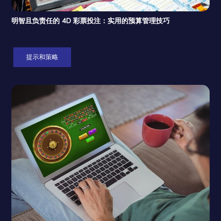
明智且负责任的 4D 彩票投注：实用的预算管理技巧
提示和策略