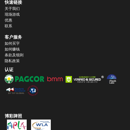
快速链接
关于我们
现场游戏
优惠
联系
客户服务
如何买字
如何赚钱
条款及细则
隐私政策
认证
博彩牌照