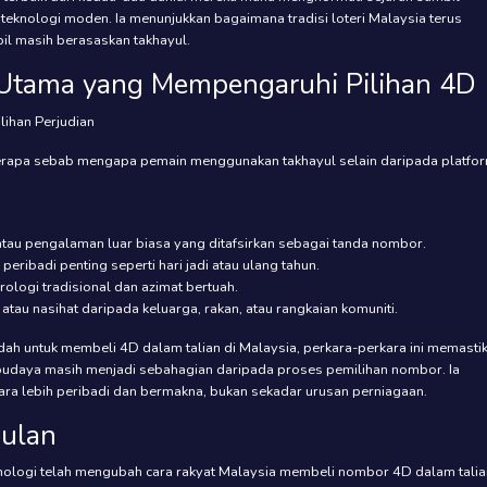
eknologi moden. Ia menunjukkan bagaimana tradisi loteri Malaysia terus
il masih berasaskan takhayul.
 Utama yang Mempengaruhi Pilihan 4D
rapa sebab mengapa pemain menggunakan takhayul selain daripada platfo
tau pengalaman luar biasa yang ditafsirkan sebagai tanda nombor.
h peribadi penting seperti hari jadi atau ulang tahun.
ologi tradisional dan azimat bertuah.
 atau nasihat daripada keluarga, rakan, atau rangkaian komuniti.
h untuk membeli 4D dalam talian di Malaysia, perkara-perkara ini memasti
udaya masih menjadi sebahagian daripada proses pemilihan nombor. Ia
ara lebih peribadi dan bermakna, bukan sekadar urusan perniagaan.
ulan
ologi telah mengubah cara rakyat Malaysia membeli nombor 4D dalam talia