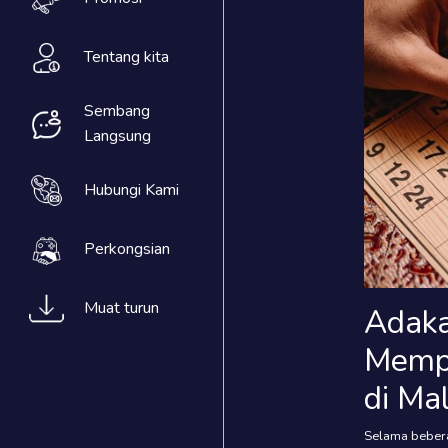
Tentang kita
Sembang
Langsung
Hubungi Kami
Perkongsian
Muat turun
Adaka
Mempe
di Ma
Selama bebera