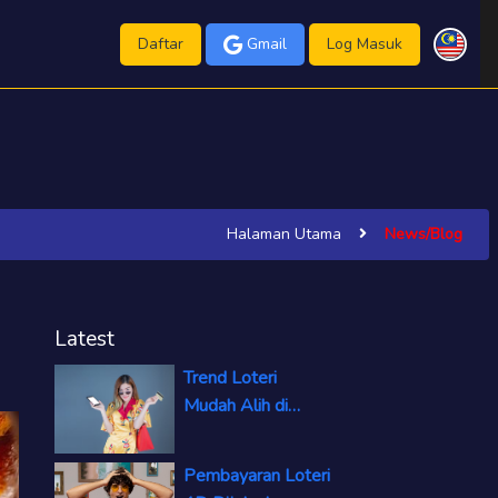
Daftar
Gmail
Log Masuk
Halaman Utama
News/Blog
Latest
Trend Loteri
Mudah Alih di
Malaysia: Pemain
4D Dalam Talian
Pembayaran Loteri
Meningkat