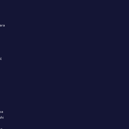
ara
a
l
pa
uhi