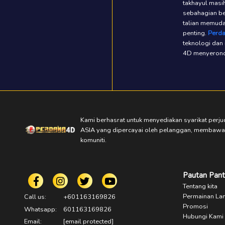
takhayul masi
sebahagian be
talian memuda
penting.
Perd
teknologi dan
4D menyeronok
Kami berhasrat untuk menyediakan syarikat perjud
ASIA yang dipercayai oleh pelanggan, membawa 
komuniti.
Pautan Pant
Tentang kita
Permainan La
Call us:
+601163169826
Promosi
Whatsapp:
601163169826
Hubungi Kami
Email:
[email protected]