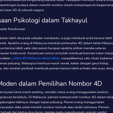
g kebanyakannya bergantung kepada nasib. Walaupun membeli secara onli
 kepentingan budaya dalam memilih nombor masih mempengaruhi bagaimana
in loteri 4D di seluruh negara.
saan Psikologi dalam Takhayul
kukan lebih daripada sekadar membantu; ia juga membuat anda berasa lebih
ental. Apabila orang di Malaysia membeli pertaruhan 4D dalam talian Malays
ya berasa lebih yakin dan penuh harapan apabila pilihan mereka selaras
ayaan tradisional. Keselesaan emosi ini boleh membuat bermain loteri menj
onokkan,
Lotere 4D Malaysia dalam talian
, menjadikannya satu ritual, bukanny
inan peluang. Walaupun hasilnya masih rawak, kaitan dengan gaya hidup,
rga, dan amalan peribadi membuat pemain berasa lebih prihatin dan puas den
Moden dalam Pemilihan Nombor 4D
rcayaan lama masih penting, semakin ramai orang menggunakan analisis
 keputusan terdahulu. Di Malaysia, pemain memperoleh nombor 4D dalam tali
abungkan takhayul dengan kajian peluang. Ramai orang menggunakan
rasaskan data untuk memilih nombor bertuah atau tarikh istimewa. Pemain
terbaik dari kedua-dua dunia: mereka mahu menghormati sejarah sambil