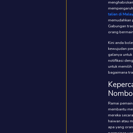
menghabiskan
mempengaruhi
talian di Mala
memudahkan pe
Gabungan trad
orang bermain
Kini anda bole
kewujudan per
galanya untuk
notifikasi de
untuk memilih
bagaimana tra
Keperc
Nombo
Ramai pemain 
membantu mere
mereka secara
haiwan atau m
apa yang oran