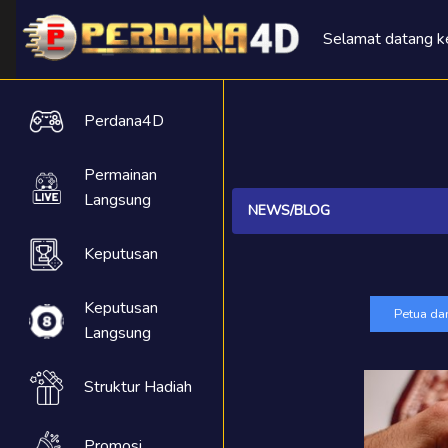
Selamat datang 
Perdana4D
Permainan
Langsung
NEWS/BLOG
Keputusan
Keputusan
Petua dan
Langsung
Struktur Hadiah
Promosi