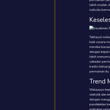
permainan yan
lebih mudah,
individu berma
Kesele
Takhayul mela
baik secara m
mereka biasan
dengan keperc
lebih menyer
sekadar perma
tradisi kelua
permainan itu.
Trend 
Walaupun kepe
statistik dan
dengan mengg
pendekatan be
mahukan yang 