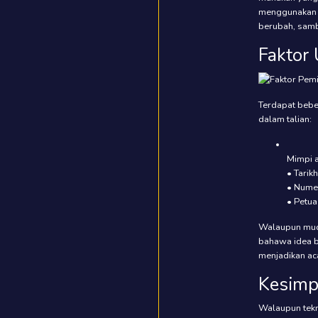
menggunakan t
berubah, samb
Faktor
Terdapat bebe
dalam talian:
Mimpi a
• Tarik
• Numer
• Petua
Walaupun muda
bahawa idea b
menjadikan ac
Kesimp
Walaupun tekn