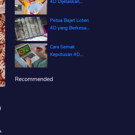
4D Dijelaskan
Bagaimana
Kemenangan Dikira
Petua Bajet Loteri
Sekarang
4D yang Berkesan
untuk Permainan
Pintar dan
Cara Semak
Bertanggungjawab
Keputusan 4D
Dalam Talian
Dengan Cepat dan
Tepat Hari Ini
Recommended
D
k