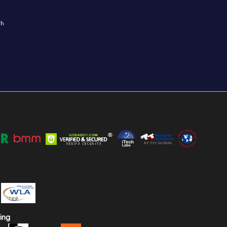
ih
i
ing