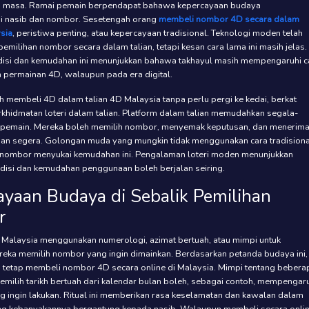
 masa. Ramai pemain berpendapat bahawa kepercayaan budaya
 nasib dan nombor. Sesetengah orang
membeli nombor 4D secara dalam
ysia
, peristiwa penting, atau kepercayaan tradisional. Teknologi moden telah
milihan nombor secara dalam talian, tetapi kesan cara lama ini masih jelas.
isi dan kemudahan ini menunjukkan bahawa takhayul masih mempengaruhi c
 permainan 4D, walaupun pada era digital.
h membeli 4D dalam talian 4D Malaysia tanpa perlu pergi ke kedai, berkat
khidmatan loteri dalam talian. Platform dalam talian memudahkan segala-
 pemain. Mereka boleh memilih nombor, menyemak keputusan, dan menerim
ngan segera. Golongan muda yang mungkin tidak menggunakan cara tradisiona
 nombor menyukai kemudahan ini. Pengalaman loteri moden menunjukkan
disi dan kemudahan penggunaan boleh berjalan seiring.
ayaan Budaya di Sebalik Pemilihan
r
Malaysia menggunakan numerologi, azimat bertuah, atau mimpi untuk
ka memilih nombor yang ingin dimainkan. Berdasarkan petanda budaya ini,
 tetap membeli nombor 4D secara online di Malaysia. Mimpi tentang bebera
emilih tarikh bertuah dari kalendar bulan boleh, sebagai contoh, mempengar
g ingin lakukan. Ritual ini memberikan rasa keselamatan dan kawalan dalam