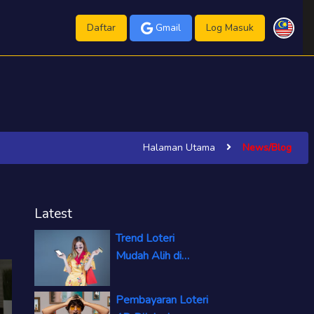
Daftar
Gmail
Log Masuk
Halaman Utama
News/Blog
Latest
Trend Loteri
Mudah Alih di
Malaysia: Pemain
4D Dalam Talian
Pembayaran Loteri
Meningkat