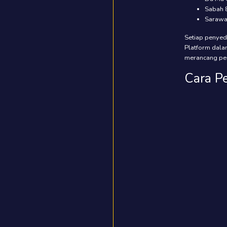
Sabah 
Sarawa
Setiap penyed
Platform dala
merancang pe
Cara P