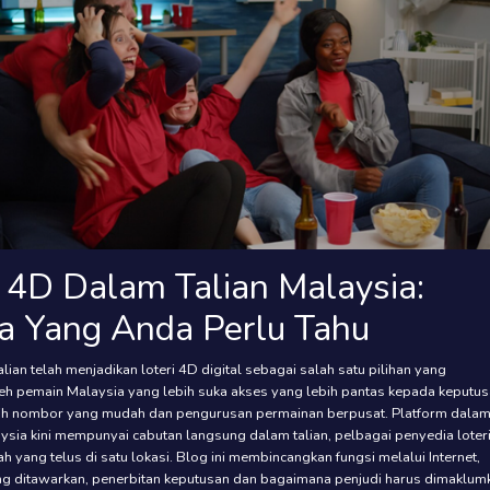
i 4D Dalam Talian Malaysia:
 Yang Anda Perlu Tahu
alian telah menjadikan loteri 4D digital sebagai salah satu pilihan yang
eh pemain Malaysia yang lebih suka akses yang lebih pantas kepada keputu
ih nombor yang mudah dan pengurusan permainan berpusat. Platform dala
ysia kini mempunyai cabutan langsung dalam talian, pelbagai penyedia loter
h yang telus di satu lokasi. Blog ini membincangkan fungsi melalui Internet,
g ditawarkan, penerbitan keputusan dan bagaimana penjudi harus dimaklum