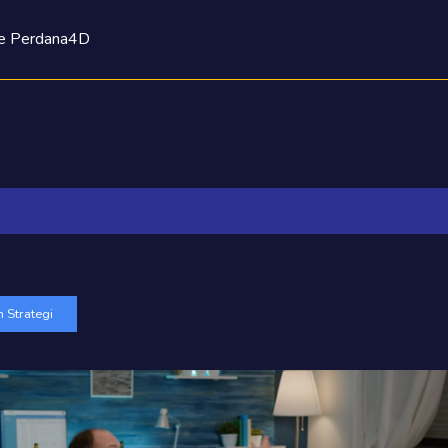
ke Perdana4D
 Strategi