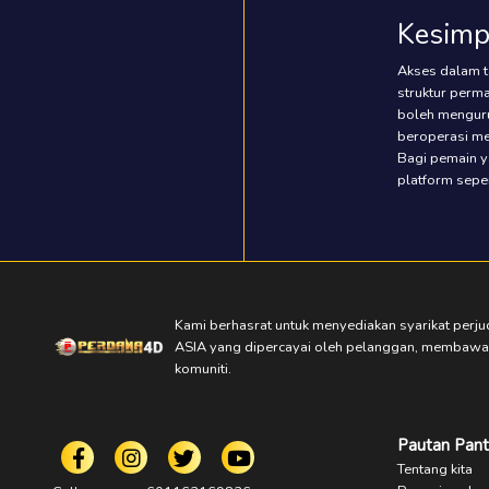
Kesimp
Akses dalam t
struktur perm
boleh menguru
beroperasi m
Bagi pemain y
platform sepe
Kami berhasrat untuk menyediakan syarikat perjud
ASIA yang dipercayai oleh pelanggan, membawa 
komuniti.
Pautan Pant
Tentang kita