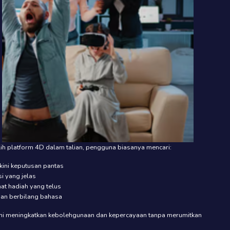
ih platform 4D dalam talian, pengguna biasanya mencari:
ini keputusan pantas
i yang jelas
t hadiah yang telus
an berbilang bahasa
 ini meningkatkan kebolehgunaan dan kepercayaan tanpa merumitkan