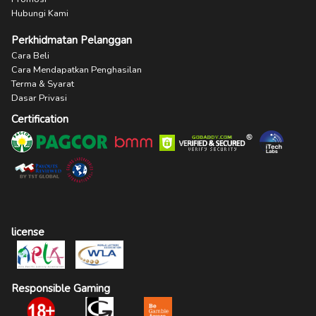
Hubungi Kami
Perkhidmatan Pelanggan
Cara Beli
Cara Mendapatkan Penghasilan
Terma & Syarat
Dasar Privasi
Certification
license
Responsible Gaming