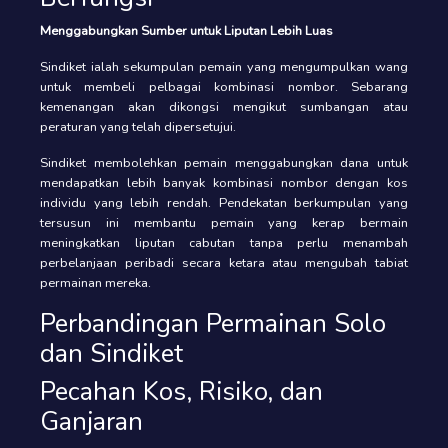
Menggabungkan Sumber untuk Liputan Lebih Luas
Sindiket ialah sekumpulan pemain yang mengumpulkan wang
untuk membeli pelbagai kombinasi nombor. Sebarang
kemenangan akan dikongsi mengikut sumbangan atau
peraturan yang telah dipersetujui.
Sindiket membolehkan pemain menggabungkan dana untuk
mendapatkan lebih banyak kombinasi nombor dengan kos
individu yang lebih rendah. Pendekatan berkumpulan yang
tersusun ini membantu pemain yang kerap bermain
meningkatkan liputan cabutan tanpa perlu menambah
perbelanjaan peribadi secara ketara atau mengubah tabiat
permainan mereka.
Perbandingan Permainan Solo
dan Sindiket
Pecahan Kos, Risiko, dan
Ganjaran