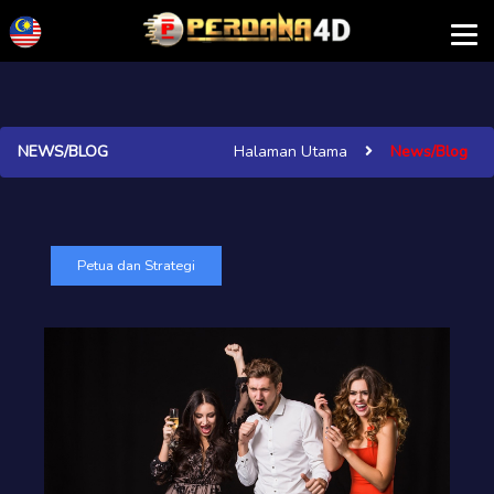
NEWS/BLOG
Halaman Utama
News/Blog
Petua dan Strategi