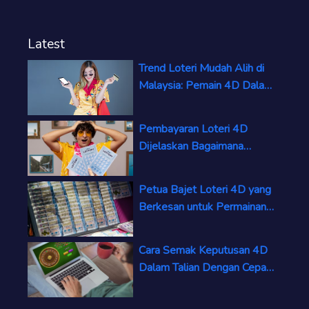
Latest
Trend Loteri Mudah Alih di
Malaysia: Pemain 4D Dalam
Talian Meningkat
Pembayaran Loteri 4D
Dijelaskan Bagaimana
Kemenangan Dikira
Sekarang
Petua Bajet Loteri 4D yang
Berkesan untuk Permainan
Pintar dan
Bertanggungjawab
Cara Semak Keputusan 4D
Dalam Talian Dengan Cepat
dan Tepat Hari Ini