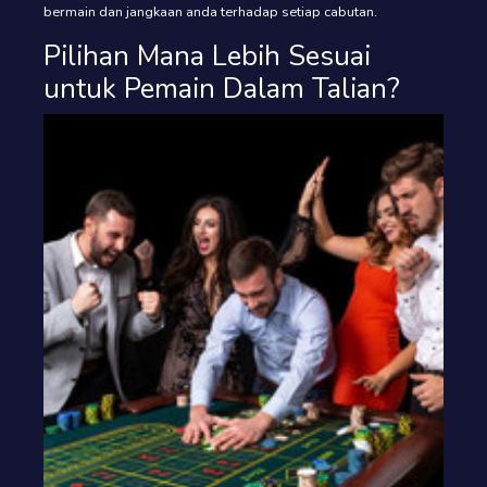
bermain dan jangkaan anda terhadap setiap cabutan.
Pilihan Mana Lebih Sesuai
untuk Pemain Dalam Talian?