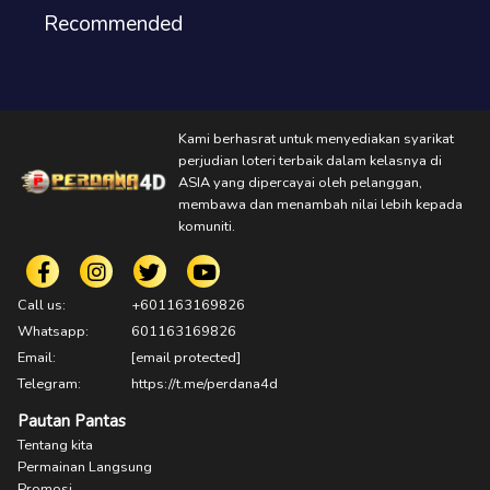
Recommended
Kami berhasrat untuk menyediakan syarikat
perjudian loteri terbaik dalam kelasnya di
ASIA yang dipercayai oleh pelanggan,
membawa dan menambah nilai lebih kepada
komuniti.
Call us:
+601163169826
Whatsapp:
601163169826
Email:
[email protected]
Telegram:
https://t.me/perdana4d
Pautan Pantas
Tentang kita
Permainan Langsung
Promosi