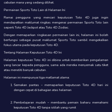
cabutan mana yang sedang dilihat.
Permainan Sports Toto Lain di Halaman Ini
Ramai pengguna yang mencari keputusan Toto 4D juga ingin
mendapatkan maklumat ringkas mengenai permainan Sports Toto lain
seperti
Toto 4D Jackpot
atau
Toto 4D Zodiac
.
Dengan memaparkan ringkasan permainan lain ini, halaman ini boleh
berfungsi sebagai pusat maklumat Sports Toto sambil mengekalkan
fokus utama pada keputusan Toto 4D.
Tentang Halaman Keputusan Toto 4D Ini
Halaman keputusan Toto 4D ini dibina untuk memberikan pengalaman
yang lancar kepada pengguna, sama ada mereka menyemak satu tiket
atau meneliti banyak cabutan.
Halaman ini mempunyai tiga matlamat utama:
Semakan pantas
– memaparkan keputusan Toto 4D hari ini
dengan cepat di bahagian atas halaman
Pembelajaran mudah
– membantu pemain baharu memahami
keputusan Toto 4D tanpa istilah yang rumit