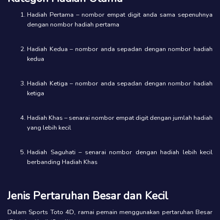
Hadiah Pertama
– nombor empat digit anda sama sepenuhnya
dengan nombor hadiah pertama
Hadiah Kedua
– nombor anda sepadan dengan nombor hadiah
kedua
Hadiah Ketiga
– nombor anda sepadan dengan nombor hadiah
ketiga
Hadiah Khas
– senarai nombor empat digit dengan jumlah hadiah
yang lebih kecil
Hadiah Saguhati
– senarai nombor dengan hadiah lebih kecil
berbanding Hadiah Khas
Jenis Pertaruhan Besar dan Kecil
Dalam Sports Toto 4D, ramai pemain menggunakan pertaruhan
Besar