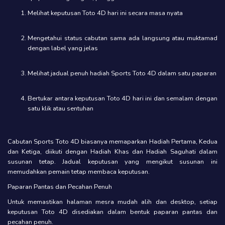
Melihat keputusan Toto 4D hari ini secara masa nyata
Mengetahui status cabutan sama ada langsung atau muktamad
dengan label yang jelas
Melihat jadual penuh hadiah Sports Toto 4D dalam satu paparan
Bertukar antara keputusan Toto 4D hari ini dan semalam dengan
satu klik atau sentuhan
Cabutan Sports Toto 4D biasanya memaparkan
Hadiah Pertama, Kedua
dan Ketiga
, diikuti dengan
Hadiah Khas
dan
Hadiah Saguhati
dalam
susunan tetap. Jadual keputusan yang mengikut susunan ini
memudahkan pemain tetap membaca keputusan.
Paparan Pantas dan Pecahan Penuh
Untuk memastikan halaman mesra mudah alih dan desktop, setiap
keputusan Toto 4D disediakan dalam bentuk
paparan pantas
dan
pecahan penuh
.